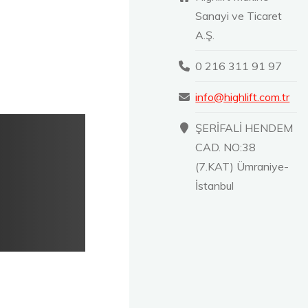
Sanayi ve Ticaret
A.Ş.
0 216 311 91 97
info@highlift.com.tr
ŞERİFALİ HENDEM
CAD. NO:38
(7.KAT) Ümraniye-
İstanbul