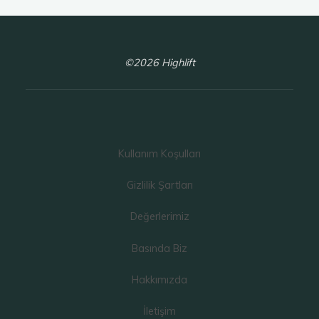
©2026 Highlift
Kullanım Koşulları
Gizlilik Şartları
Değerlerimiz
Basında Biz
Hakkımızda
İletişim