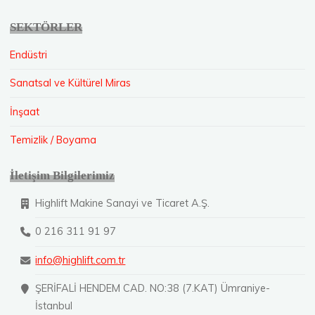
SEKTÖRLER
Endüstri
Sanatsal ve Kültürel Miras
İnşaat
Temizlik / Boyama
İletişim Bilgilerimiz
Highlift Makine Sanayi ve Ticaret A.Ş.
0 216 311 91 97
info@highlift.com.tr
ŞERİFALİ HENDEM CAD. NO:38 (7.KAT) Ümraniye-
İstanbul