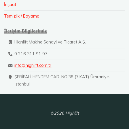
İnşaat
Temizlik / Boyama
İletişim Bilgilerimiz
Highlift Makine Sanayi ve Ticaret A.Ş.
0 216 311 91 97
info@highlift.com.tr
ŞERİFALİ HENDEM CAD. NO:38 (7.KAT) Ümraniye-
İstanbul
©2026 Highlift