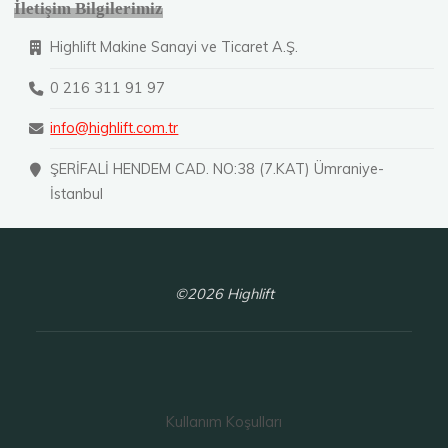
İletişim Bilgilerimiz
Highlift Makine Sanayi ve Ticaret A.Ş.
0 216 311 91 97
info@highlift.com.tr
ŞERİFALİ HENDEM CAD. NO:38 (7.KAT) Ümraniye-
İstanbul
©2026 Highlift
Kullanım Koşulları