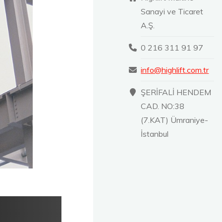
Sanayi ve Ticaret
A.Ş.
0 216 311 91 97
info@highlift.com.tr
ŞERİFALİ HENDEM
CAD. NO:38
(7.KAT) Ümraniye-
İstanbul