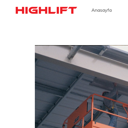
İçeriğe
Anasayfa
geç