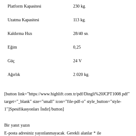
Platform Kapasitesi
230 kg.
Uzatma Kapasitesi
113 kg.
Kaldırma Hızı
28/40 sn.
Eğim
0,25
Güç
24 V
Ağırlık
2.020 kg.
[button link=”https://www.highlift.com.tr/pdf/Dingli%20JCPT1008.pdf”
target=”_blank” size=”small” icon=”file-pdf-o” style_button=”style-
1″]Spesifikasyonları İndir[/button]
Bir yanıt yazın
E-posta adresiniz yayınlanmayacak.
Gerekli alanlar
*
ile