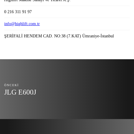
0 216 311 91 97
info@highlift.com.tr
ŞERİFALİ HENDEM CAD. NO:38 (7.KAT) Ümraniye-İstanbul
ÖNCEKI
JLG E600J