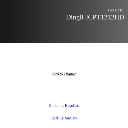
SONRAKI
Dingli JCPT1212HD
©2026 Highlift
Kullanım Koşulları
Gizlilik Şartları