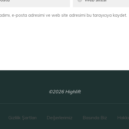
adımı, e-posta adresimi ve web site adresimi bu tarayıcıya kaydet.
©2026 Highlift
Gizlilik Şartları
Değerlerimiz
Basında Biz
Hakk