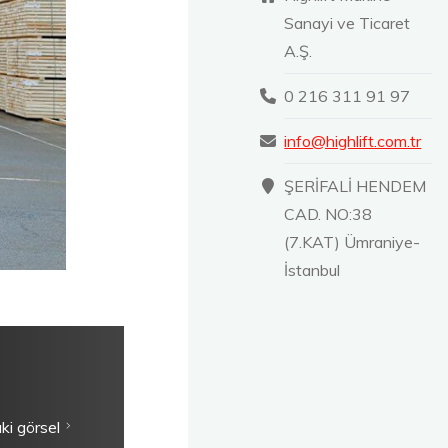
Sanayi ve Ticaret
A.Ş.
0 216 311 91 97
info@highlift.com.tr
ŞERİFALİ HENDEM
CAD. NO:38
(7.KAT) Ümraniye-
İstanbul
ki görsel