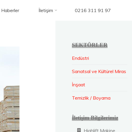
pp3
Haberler
İletişim
0216 311 91 97
SEKTÖRLER
Endüstri
Sanatsal ve Kültürel Miras
İnşaat
Temizlik / Boyama
İletişim Bilgilerimiz
Highlift Makine