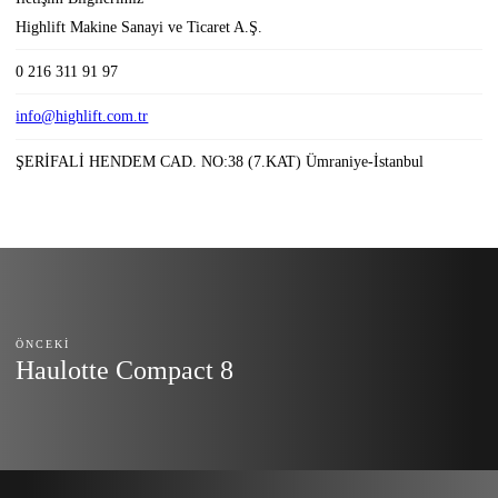
Highlift Makine Sanayi ve Ticaret A.Ş.
0 216 311 91 97
info@highlift.com.tr
ŞERİFALİ HENDEM CAD. NO:38 (7.KAT) Ümraniye-İstanbul
ÖNCEKI
Haulotte Compact 8