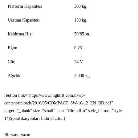
Platform Kapasitesi
300 kg.
Uzatma Kapasitesi
150 kg.
Kaldırma Hızı
50/85 sn.
Eğim
0,23
Güç
24 V
Ağırlık
2.330 kg.
[button link=”https://www.highlift.com.tr/wp-
content/uploads/2016/05/COMPACT_8W-10-12_EN_BD.pdf”
target=”_blank” size=”small” icon=”file-pdf-o” style_button=”style-
1″]Spesifikasyonları İndir[/button]
Bir yanıt yazın