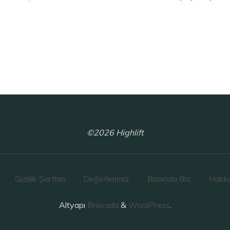
©2026 Highlift
Gizlilik Şartları
Değerlerimiz
Basında Biz
Hakk
Altyapı
Bravada
&
WordPress
.