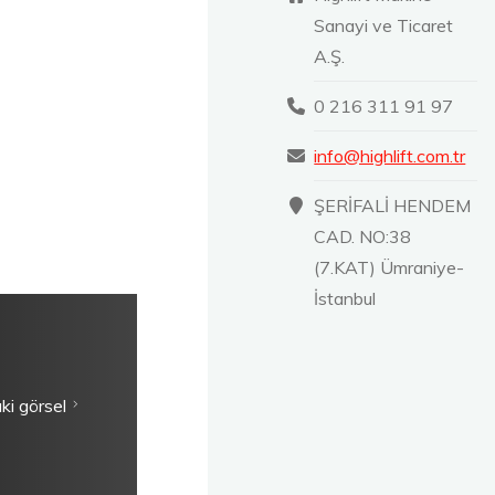
Sanayi ve Ticaret
A.Ş.
0 216 311 91 97
info@highlift.com.tr
ŞERİFALİ HENDEM
CAD. NO:38
(7.KAT) Ümraniye-
İstanbul
ki görsel