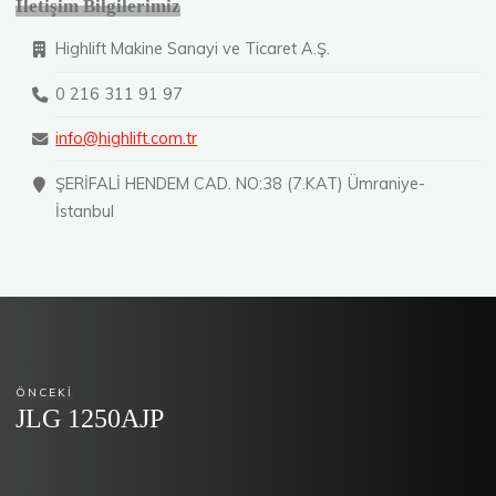
İletişim Bilgilerimiz
Highlift Makine Sanayi ve Ticaret A.Ş.
0 216 311 91 97
info@highlift.com.tr
ŞERİFALİ HENDEM CAD. NO:38 (7.KAT) Ümraniye-
İstanbul
ÖNCEKI
JLG 1250AJP