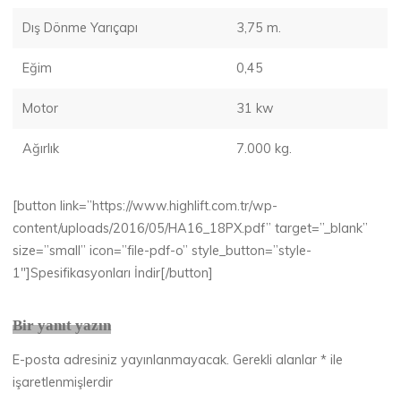
Dış Dönme Yarıçapı
3,75 m.
Eğim
0,45
Motor
31 kw
Ağırlık
7.000 kg.
[button link=”https://www.highlift.com.tr/wp-
content/uploads/2016/05/HA16_18PX.pdf” target=”_blank”
size=”small” icon=”file-pdf-o” style_button=”style-
1″]Spesifikasyonları İndir[/button]
Bir yanıt yazın
E-posta adresiniz yayınlanmayacak.
Gerekli alanlar
*
ile
işaretlenmişlerdir