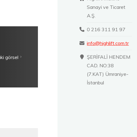
Sanayi ve Ticaret
A.Ş.
0 216 311 91 97
info@highlift.com.tr
ŞERİFALİ HENDEM
ki görsel
CAD. NO:38
(7.KAT) Ümraniye-
İstanbul