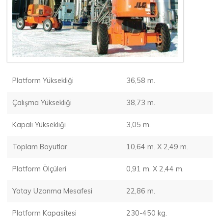
Platform Yüksekliği
36,58 m.
Çalışma Yüksekliği
38,73 m.
Kapalı Yüksekliği
3,05 m.
Toplam Boyutlar
10,64 m. X 2,49 m.
Platform Ölçüleri
0,91 m. X 2,44 m.
Yatay Uzanma Mesafesi
22,86 m.
Platform Kapasitesi
230-450 kg.