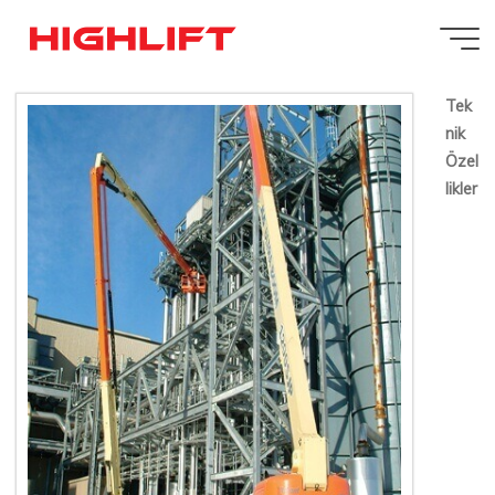
İçeriğe
JLG 1200SJP
geç
20 MAYIS 2016
Tek
nik
Özel
likler
Highlift