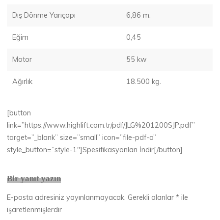
Dış Dönme Yarıçapı
6,86 m.
Eğim
0,45
Motor
55 kw
Ağırlık
18.500 kg.
[button
link=”https://www.highlift.com.tr/pdf/JLG%201200SJP.pdf”
target=”_blank” size=”small” icon=”file-pdf-o”
style_button=”style-1″]Spesifikasyonları İndir[/button]
Bir yanıt yazın
E-posta adresiniz yayınlanmayacak.
Gerekli alanlar
*
ile
işaretlenmişlerdir