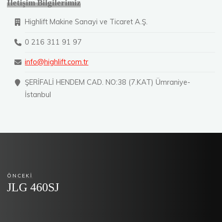
İletişim Bilgilerimiz
Highlift Makine Sanayi ve Ticaret A.Ş.
0 216 311 91 97
info@highlift.com.tr
ŞERİFALİ HENDEM CAD. NO:38 (7.KAT) Ümraniye-
İstanbul
ÖNCEKI
JLG 460SJ