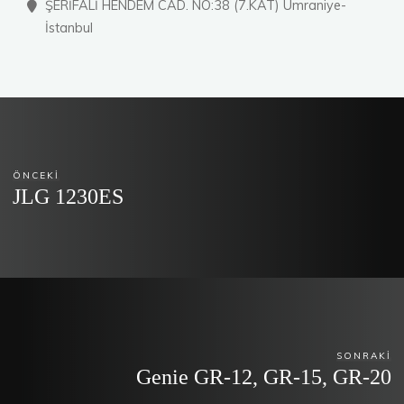
ŞERİFALİ HENDEM CAD. NO:38 (7.KAT) Ümraniye-
İstanbul
ÖNCEKI
JLG 1230ES
SONRAKI
Genie GR-12, GR-15, GR-20