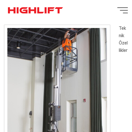
İçeriğe
JLG 20AM
geç
20 MAYIS 2016
Tek
nik
Özel
likler
Highlift