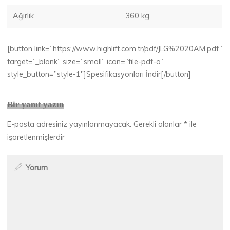
Ağırlık
360 kg.
[button link=”https://www.highlift.com.tr/pdf/JLG%2020AM.pdf”
target=”_blank” size=”small” icon=”file-pdf-o”
style_button=”style-1″]Spesifikasyonları İndir[/button]
Bir yanıt yazın
E-posta adresiniz yayınlanmayacak.
Gerekli alanlar
*
ile
işaretlenmişlerdir