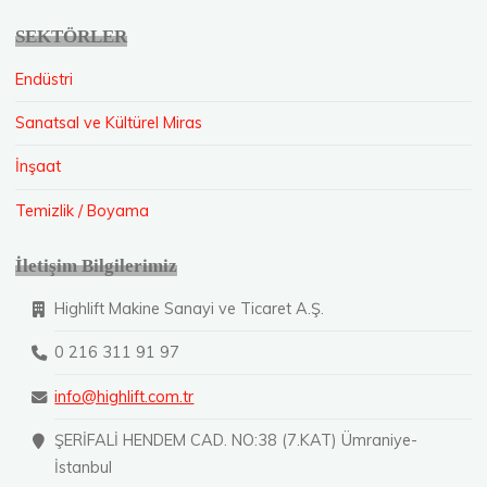
SEKTÖRLER
Endüstri
Sanatsal ve Kültürel Miras
İnşaat
Temizlik / Boyama
İletişim Bilgilerimiz
Highlift Makine Sanayi ve Ticaret A.Ş.
0 216 311 91 97
info@highlift.com.tr
ŞERİFALİ HENDEM CAD. NO:38 (7.KAT) Ümraniye-
İstanbul