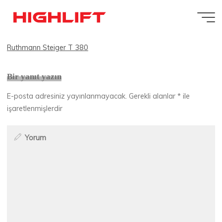
İçeriğe
Ruthmann Steiger T 380
geç
Ruthmann Steiger T 380
Highlift
Bir yanıt yazın
E-posta adresiniz yayınlanmayacak.
Gerekli alanlar
*
ile
işaretlenmişlerdir