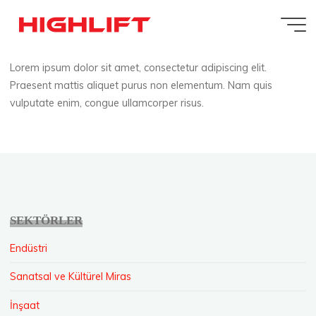
İçeriğe
Paul Sold
geç
Lorem ipsum dolor sit amet, consectetur adipiscing elit.
Praesent mattis aliquet purus non elementum. Nam quis
vulputate enim, congue ullamcorper risus.
Highlift
SEKTÖRLER
Endüstri
Sanatsal ve Kültürel Miras
İnşaat