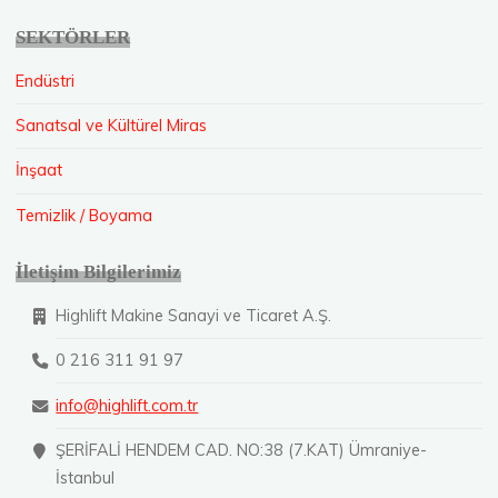
SEKTÖRLER
Endüstri
Sanatsal ve Kültürel Miras
İnşaat
Temizlik / Boyama
İletişim Bilgilerimiz
Highlift Makine Sanayi ve Ticaret A.Ş.
0 216 311 91 97
info@highlift.com.tr
ŞERİFALİ HENDEM CAD. NO:38 (7.KAT) Ümraniye-
İstanbul