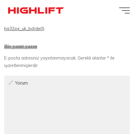
İçeriğe
ha32px_uk_bd(de0)
geç
ha32px_uk_bd(de0)
Highlift
Bir yanıt yazın
E-posta adresiniz yayınlanmayacak.
Gerekli alanlar
*
ile
işaretlenmişlerdir